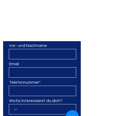
alternativ
über WhatsApp
Kontaktformular
Sollen wir dich kontaktieren? Dann
fülle gerne das Formular aus:
Vor- und Nachname
Email
Telefonnummer*
Wofür interessierst du dich?