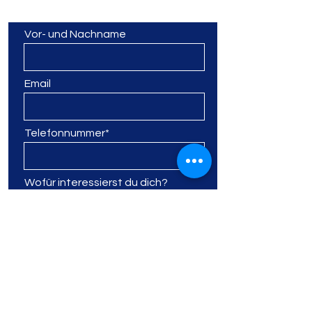
fülle gerne das Formular aus:
Vor- und Nachname
Email
Telefonnummer*
Wofür interessierst du dich?
Deine Nachricht an uns
Ich bin damit einverstanden,
dass diese Website meine