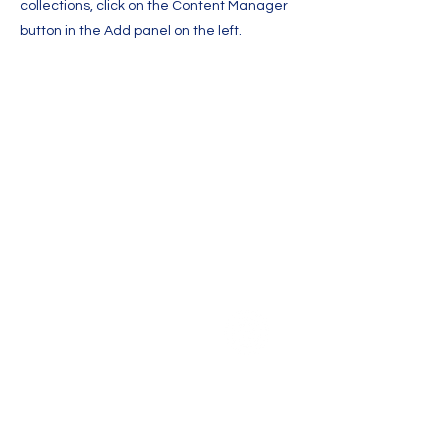
collections, click on the Content Manager
button in the Add panel on the left.
Kontakt
Ergreife die Initiative für eine
gebildetere Zukunft!
Buche hier direkt ein
Beratungsgespräch
oder schreibe uns
alternativ
über WhatsApp
Kontaktformular
Sollen wir dich kontaktieren? Dann